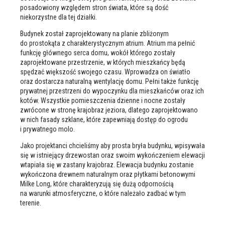
posadowiony względem stron świata, które są dość
niekorzystne dla tej działki.
Budynek został zaprojektowany na planie zbliżonym
do prostokąta z charakterystycznym atrium. Atrium ma pełnić
funkcję głównego serca domu, wokół którego zostały
zaprojektowane przestrzenie, w których mieszkańcy będą
spędzać większość swojego czasu. Wprowadza on światło
oraz dostarcza naturalną wentylację domu. Pełni także funkcję
prywatnej przestrzeni do wypoczynku dla mieszkańców oraz ich
kotów. Wszystkie pomieszczenia dzienne i nocne zostały
zwrócone w stronę krajobraz jeziora, dlatego zaprojektowano
w nich fasady szklane, które zapewniają dostęp do ogrodu
i prywatnego molo.
Jako projektanci chcieliśmy aby prosta bryła budynku, wpisywała
się w istniejący drzewostan oraz swoim wykończeniem elewacji
wtapiała się w zastany krajobraz. Elewacja budynku zostanie
wykończona drewnem naturalnym oraz płytkami betonowymi
Milke Long, które charakteryzują się dużą odpornością
na warunki atmosferyczne, o które należało zadbać w tym
terenie.